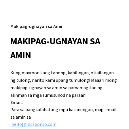
Makipag-ugnayan sa Amin
MAKIPAG-UGNAYAN SA
AMIN
Kung mayroon kang tanong, kahilingan, o kailangan
ng tulong, narito kami upang tumulong! Maaari mong
makipag-ugnayan sa amin sa pamamagitan ng
alinman sa mga sumusunod na paraan:
Email:
Para sa pangkalahatang mga katanungan, mag-email
sa amin sa
hello[]findsponso.com